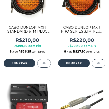
CABO DUNLOP MXR
CABO DUNLOP MXR
STANDARD 6,1M PLUG
PRO SERIES 3,1M PLUG
P10 X P10 DCIS20
P10 X P10L DCIX10R
R$210,00
R$220,00
R$199,50
com
Pix
R$209,00
com
Pix
8
x de
R$26,25
sem juros
8
x de
R$27,50
sem juros