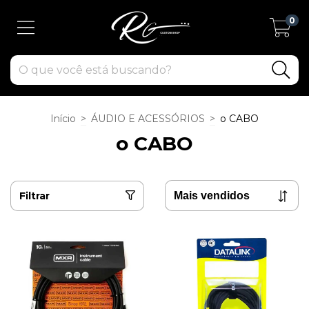
0
Início
>
ÁUDIO E ACESSÓRIOS
>
o CABO
o CABO
Filtrar