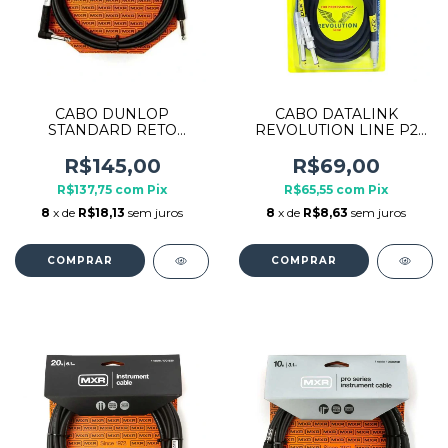
CABO DUNLOP
CABO DATALINK
STANDARD RETO
REVOLUTION LINE P2
ANGULAR P10XP10L
ESTEREO 2XP10 MONO 2
MXR DCIS10R 3M
METROS
R$145,00
R$69,00
R$137,75
com
Pix
R$65,55
com
Pix
8
x de
R$18,13
sem juros
8
x de
R$8,63
sem juros