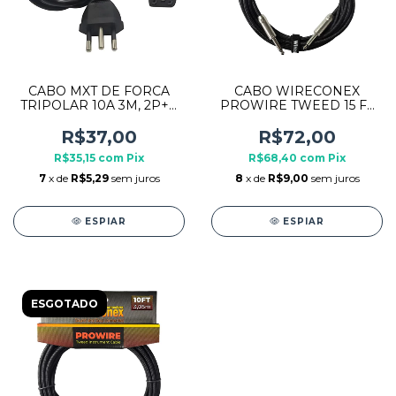
CABO MXT DE FORCA
CABO WIRECONEX
TRIPOLAR 10A 3M, 2P+T,
PROWIRE TWEED 15 FT
3X0.75MM , PINO 4MM
4,57 MTS P10 X P10
PRETO
R$37,00
R$72,00
R$35,15
com
Pix
R$68,40
com
Pix
7
x de
R$5,29
sem juros
8
x de
R$9,00
sem juros
ESPIAR
ESPIAR
ESGOTADO