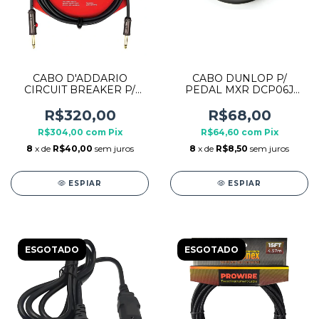
CABO D'ADDARIO
CABO DUNLOP P/
CIRCUIT BREAKER P/
PEDAL MXR DCP06J
INST. 3.05 METROS PW-
15CM ANGULAR BLACK 1
AGL10
UNIDADE
R$320,00
R$68,00
R$304,00
com
Pix
R$64,60
com
Pix
8
x de
R$40,00
sem juros
8
x de
R$8,50
sem juros
ESPIAR
ESPIAR
ESGOTADO
ESGOTADO