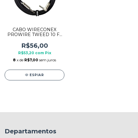
CABO WIRECONEX
PROWIRE TWEED 10 FT
3,05 MTS P10 X P10
PRETO
R$56,00
R$53,20
com
Pix
8
x de
R$7,00
sem juros
ESPIAR
Departamentos