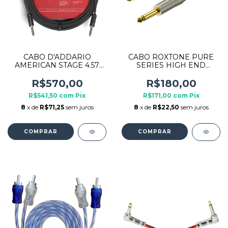
CABO D'ADDARIO
CABO ROXTONE PURE
AMERICAN STAGE 4.57
SERIES HIGH END
METROS PW-AMSG15
PGJJ120 SGL 5M PRETO
R$570,00
R$180,00
R$541,50
com
Pix
R$171,00
com
Pix
8
x de
R$71,25
sem juros
8
x de
R$22,50
sem juros