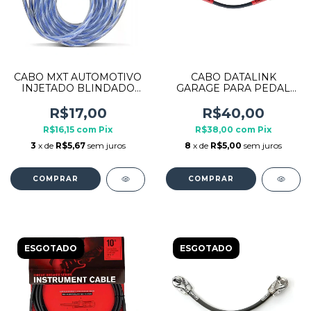
CABO MXT AUTOMOTIVO
CABO DATALINK
INJETADO BLINDADO
GARAGE PARA PEDAL
CRISTAL 5M 2RCA X 2RCA
P10L X P10L 17CM 1
UNIDADE
R$17,00
R$40,00
R$16,15
com
Pix
R$38,00
com
Pix
3
x de
R$5,67
sem juros
8
x de
R$5,00
sem juros
ESGOTADO
ESGOTADO