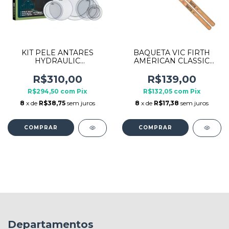
KIT PELE ANTARES
BAQUETA VIC FIRTH
HYDRAULIC
AMERICAN CLASSIC
SET10/12/14/14/20
TERRA 5A HICKORY
POLEGADAS AHS20
PREMIUM
R$310,00
R$139,00
R$294,50
com
Pix
R$132,05
com
Pix
8
x de
R$38,75
sem juros
8
x de
R$17,38
sem juros
Departamentos