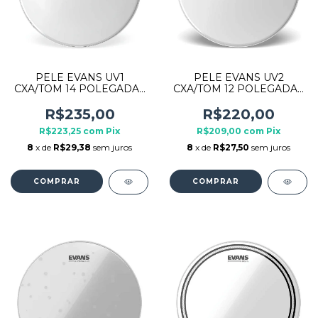
PELE EVANS UV1
PELE EVANS UV2
CXA/TOM 14 POLEGADAS
CXA/TOM 12 POLEGADAS
B14UV1 TRANSPARENTE
B12UV2 TRANSPARENTE
R$235,00
R$220,00
R$223,25
com
Pix
R$209,00
com
Pix
8
x de
R$29,38
sem juros
8
x de
R$27,50
sem juros