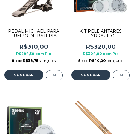
PEDAL MICHAEL PARA
KIT PELE ANTARES
BUMBO DE BATERIA
HYDRAULIC
ACUSTICA DMHP400
SET10/12/14/16/22
PRETO
POLEGADAS AHS22
R$310,00
R$320,00
R$294,50
com
Pix
R$304,00
com
Pix
8
x de
R$38,75
sem juros
8
x de
R$40,00
sem juros