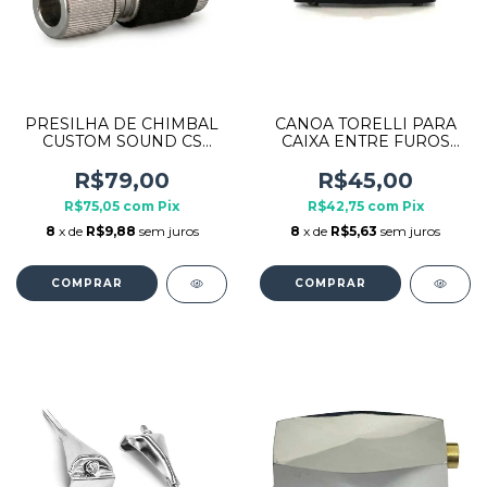
PRESILHA DE CHIMBAL
CANOA TORELLI PARA
CUSTOM SOUND CS
CAIXA ENTRE FUROS
DRUMS CSDP02 8MM
51MM TCB24 UNIDADE
R$79,00
R$45,00
R$75,05
com
Pix
R$42,75
com
Pix
8
x de
R$9,88
sem juros
8
x de
R$5,63
sem juros