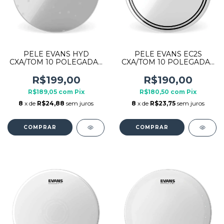
PELE EVANS HYD
PELE EVANS EC2S
CXA/TOM 10 POLEGADAS
CXA/TOM 10 POLEGADAS
TT10HG TRANSPARENTE
TT10EC2S
TRANSPARENTE
R$199,00
R$190,00
R$189,05
com
Pix
R$180,50
com
Pix
8
x de
R$24,88
sem juros
8
x de
R$23,75
sem juros