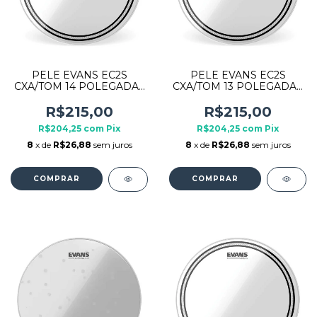
PELE EVANS EC2S
PELE EVANS EC2S
CXA/TOM 14 POLEGADAS
CXA/TOM 13 POLEGADAS
TT14EC2S
TT13EC2S
TRANSPARENTE
TRANSPARENTE
R$215,00
R$215,00
R$204,25
com
Pix
R$204,25
com
Pix
8
x de
R$26,88
sem juros
8
x de
R$26,88
sem juros