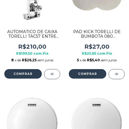
AUTOMATICO DE CAIXA
PAD KICK TORELLI DE
TORELLI TAC57 ENTRE
BUMBOTA 080
FUROS 38MM PRATA
POLYESTER P/ PEDAL
DUPLO
R$210,00
R$27,00
R$199,50
com
Pix
R$25,65
com
Pix
8
x de
R$26,25
sem juros
5
x de
R$5,40
sem juros