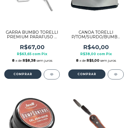
GARRA BUMBO TORELLI
CANOA TORELLI
PREMIUM PARAFUSO E
P/TOM/SURDO/BUMBO
ARRUELA TGB156 2 UNID
35MM TCB23 ENTRE
FUROS UNID.
R$67,00
R$40,00
R$63,65
com
Pix
R$38,00
com
Pix
8
x de
R$8,38
sem juros
8
x de
R$5,00
sem juros