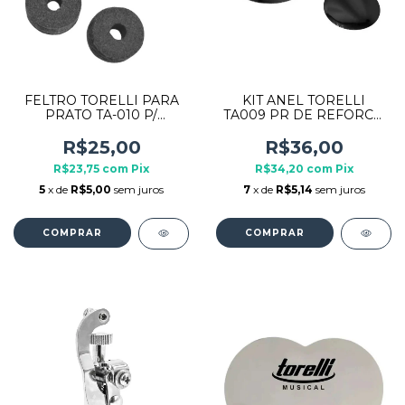
FELTRO TORELLI PARA
KIT ANEL TORELLI
PRATO TA-010 P/
TA009 PR DE REFORCO
BATERIA C/ 4 UNIDADES
P/ PELE DE BUMBO
PRETO
R$25,00
R$36,00
R$23,75
com
Pix
R$34,20
com
Pix
5
x de
R$5,00
sem juros
7
x de
R$5,14
sem juros