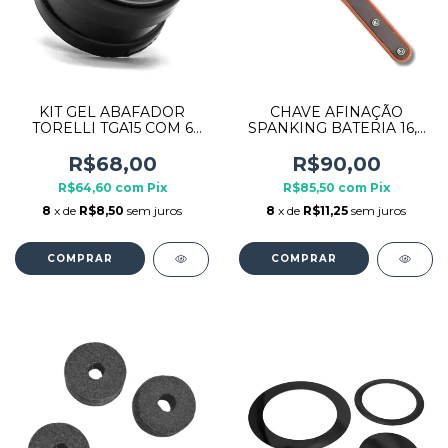
KIT GEL ABAFADOR
CHAVE AFINAÇÃO
TORELLI TGA15 COM 6
SPANKING BATERIA 16,5
UNIDADES
METAL
PRETO/VERMELHO
R$68,00
R$90,00
R$64,60
com
Pix
R$85,50
com
Pix
8
x de
R$8,50
sem juros
8
x de
R$11,25
sem juros