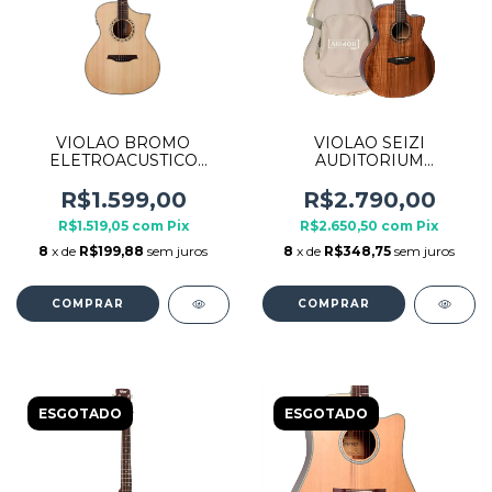
VIOLAO BROMO
VIOLAO SEIZI
ELETROACUSTICO
AUDITORIUM
GRAND AUDITORIUM
ELETROACUSTICO RYU
CUTAWAY BAA4CE
KAIZEN KOA GLOSS
R$1.599,00
R$2.790,00
R$1.519,05
com
Pix
R$2.650,50
com
Pix
8
x de
R$199,88
sem juros
8
x de
R$348,75
sem juros
ESGOTADO
ESGOTADO