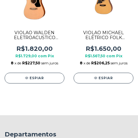
VIOLAO WALDEN
VIOLAO MICHAEL
ELETROACUSTICO
ELÉTRICO FOLK
DREADNOUGHT D255CE
VMF420LH SATIN
NATURAL
CANHOTO
R$1.820,00
R$1.650,00
R$1.729,00
com
Pix
R$1.567,50
com
Pix
8
x de
R$227,50
sem juros
8
x de
R$206,25
sem juros
ESPIAR
ESPIAR
Departamentos