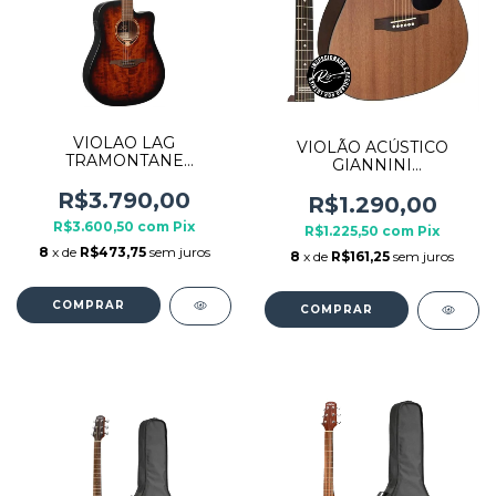
VIOLAO LAG
VIOLÃO ACÚSTICO
TRAMONTANE
GIANNINI
DREADNOUGHT EL-AC
PERFORMANCE GF-1D
T70DCE BLACK/BROWN
R$3.790,00
CEQ WS SAPELE
R$1.290,00
R$3.600,50
com
Pix
R$1.225,50
com
Pix
8
x de
R$473,75
sem juros
8
x de
R$161,25
sem juros