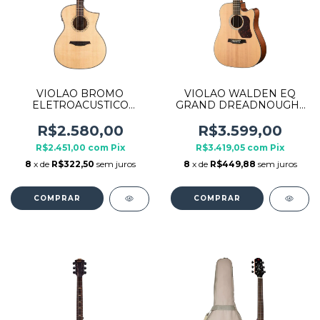
VIOLAO BROMO
VIOLAO WALDEN EQ
ELETROACUSTICO
GRAND DREADNOUGHT
GRAND AUDITORIUM
CUTAWAY D550CEG
CUTAWAY BAT4CE
NATURA500
R$2.580,00
R$3.599,00
R$2.451,00
com
Pix
R$3.419,05
com
Pix
8
x de
R$322,50
sem juros
8
x de
R$449,88
sem juros