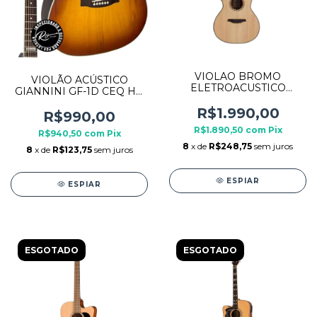
VIOLAO BROMO
VIOLÃO ACÚSTICO
ELETROACUSTICO
GIANNINI GF-1D CEQ HB
GRAND AUDITORIUM
AGATHIS VERNIZ FOSCO
BAT2CE NATURAL
R$1.990,00
R$990,00
R$1.890,50
com
Pix
R$940,50
com
Pix
8
x de
R$248,75
sem juros
8
x de
R$123,75
sem juros
ESPIAR
ESPIAR
ESGOTADO
ESGOTADO