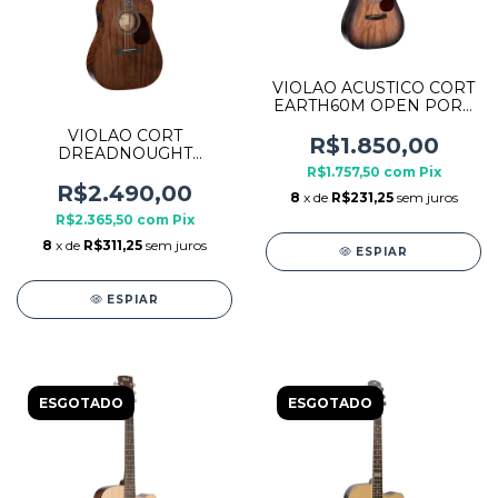
VIOLAO ACUSTICO CORT
EARTH60M OPEN PORE
TRANS BLACK BURST
VIOLAO CORT
R$1.850,00
DREADNOUGHT
ELETROACUSTICO
R$1.757,50
com
Pix
EARTH60MF OPEN
R$2.490,00
8
x de
R$231,25
sem juros
PORE
R$2.365,50
com
Pix
8
x de
R$311,25
sem juros
ESPIAR
ESPIAR
ESGOTADO
ESGOTADO