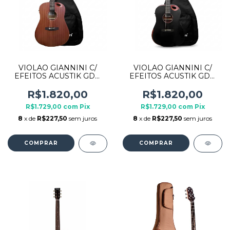
VIOLAO GIANNINI C/
VIOLAO GIANNINI C/
EFEITOS ACUSTIK GDH
EFEITOS ACUSTIK GDH
CFX WS COM BAG
CFX SATIN BLACK + BAG
R$1.820,00
R$1.820,00
R$1.729,00
com
Pix
R$1.729,00
com
Pix
8
x de
R$227,50
sem juros
8
x de
R$227,50
sem juros