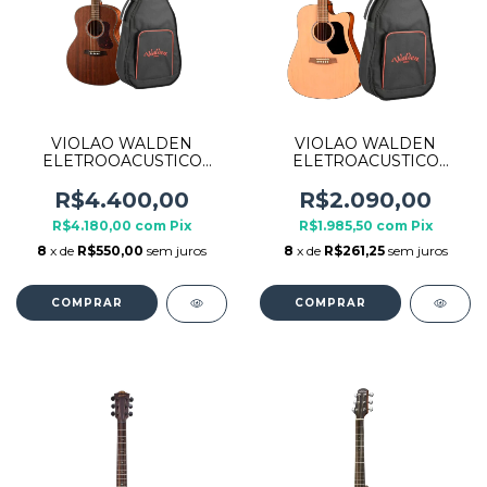
VIOLAO WALDEN
VIOLAO WALDEN
ELETROOACUSTICO
ELETROACUSTICO
GRAND AUDITORIUM
DREADNOUGHT
G551EW C/ BAG
D255CEW COM BAG
R$4.400,00
R$2.090,00
R$4.180,00
com
Pix
R$1.985,50
com
Pix
8
x de
R$550,00
sem juros
8
x de
R$261,25
sem juros