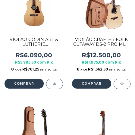
VIOLAO GODIN ART &
VIOLÃO CRAFTER FOLK
LUTHERIE
CUTAWAY DS-2 PRO MLD
ELETROACUSTICO PAU
MAHO-CE NAT C/ BAG
FERRO NATURAL
R$6.090,00
R$12.500,00
R$5.785,50
com
Pix
R$11.875,00
com
Pix
8
x de
R$761,25
sem juros
8
x de
R$1.562,50
sem juros