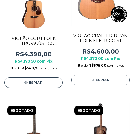
VIOLAO CRAFTER DE7/N
VIOLÃO CORT FOLK
FOLK ELETRICO S1
ELETRO-ACÚSTICO
NATURAL FOSCO
EARTH200F ATV SEMI
SOLIDO
R$4.600,00
GLOSS
R$4.390,00
R$4.370,00
com
Pix
R$4.170,50
com
Pix
8
x de
R$575,00
sem juros
8
x de
R$548,75
sem juros
ESPIAR
ESPIAR
ESGOTADO
ESGOTADO