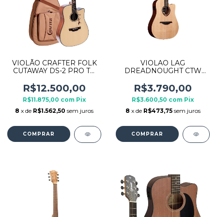
VIOLÃO CRAFTER FOLK
VIOLAO LAG
CUTAWAY DS-2 PRO TB
DREADNOUGHT CTW
MAHO-CE NAT C/ BAG
EL.AC TRAMONTANE
T70DCE NATURAL
R$12.500,00
R$3.790,00
R$11.875,00
com
Pix
R$3.600,50
com
Pix
8
x de
R$1.562,50
sem juros
8
x de
R$473,75
sem juros