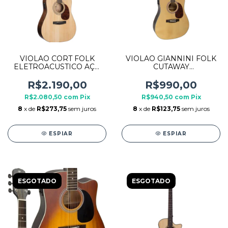
VIOLAO CORT FOLK
VIOLAO GIANNINI FOLK
ELETROACUSTICO AÇO
CUTAWAY
EARTH60CE OPEN PORE
ELETROACUSTICO GF-1D
NATURAL
R$2.190,00
R$990,00
R$2.080,50
com
Pix
R$940,50
com
Pix
8
x de
R$273,75
sem juros
8
x de
R$123,75
sem juros
ESPIAR
ESPIAR
ESGOTADO
ESGOTADO