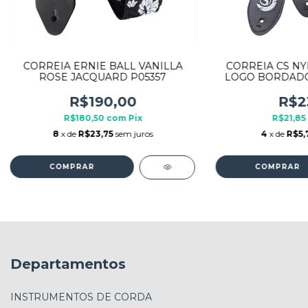
CORREIA ERNIE BALL VANILLA
CORREIA CS NY
ROSE JACQUARD P05357
LOGO BORDADO 
BL
R$190,00
R$2
R$180,50
com
Pix
R$21,85
8
x de
R$23,75
sem juros
4
x de
R$5,
Departamentos
INSTRUMENTOS DE CORDA