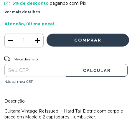
5% de desconto
pagando com Pix
Ver mais detalhes
Atenção, última peça!
ALTERAR CEP
Entregas para o CEP:
Meios de envio
CALCULAR
Não sei meu CEP
Descrição
Guitarra Vintage ReIssued – Hard Tail Eletric com corpo e
braço em Maple e 2 captadores Humbucker.