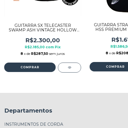
GUITARRA STR
GUITARRA SX TELECASTER
HSS PREMIUM 
SWAMP ASH VINTAGE HOLLOW
ALV
BODY 3TS
R$1.6
R$2.300,00
R$1.586,
R$2.185,00
com
Pix
8
x de
R$208
8
x de
R$287,50
sem juros
Departamentos
INSTRUMENTOS DE CORDA