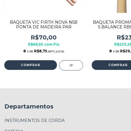
BAQUETA VIC FIRTH NOVA N5B
BAQUETA PROMA
PONTA DE MADEIRA PAR
S.BALANCE RB
MAD
R$70,00
R$23
R$66,50
com
Pix
R$223,2
8
x de
R$8,75
sem juros
8
x de
R$29
Departamentos
INSTRUMENTOS DE CORDA