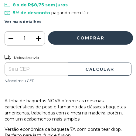
8
x de
R$8,75
sem juros
5% de desconto
pagando com Pix
Ver mais detalhes
ALTERAR CEP
Entregas para o CEP:
Meios de envio
CALCULAR
Não sei meu CEP
A linha de baquetas NOVA oferece as mesmas
características de peso e tamanho das clássicas baquetas
americanas, trabalhadas com a mesma madeira, porém,
com um acabamento mais simples.
Versão econômica da baqueta 7A com ponta tear drop.
Perfeito para jazz, funk e fusion.