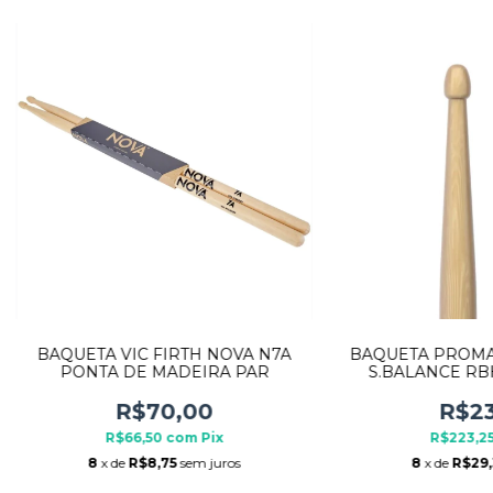
BAQUETA VIC FIRTH NOVA N7A
BAQUETA PROMA
PONTA DE MADEIRA PAR
S.BALANCE RB
MAD
R$70,00
R$23
R$66,50
com
Pix
R$223,2
8
x de
R$8,75
sem juros
8
x de
R$29